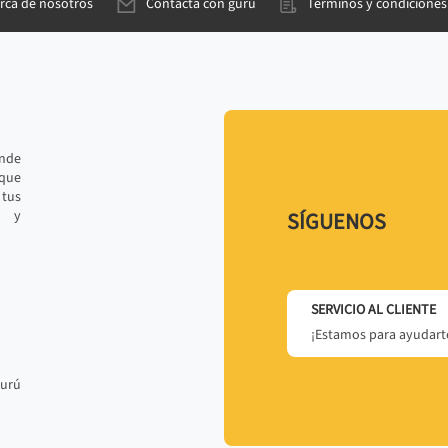
rca de nosotros
Contacta con gurú
Términos y condiciones
ande
 que
tus
r y
SÍGUENOS
SERVICIO AL CLIENTE
¡Estamos para ayudarte
gurú