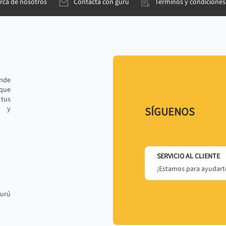
rca de nosotros
Contacta con gurú
Términos y condiciones
ande
 que
tus
r y
SÍGUENOS
SERVICIO AL CLIENTE
¡Estamos para ayudarte
gurú