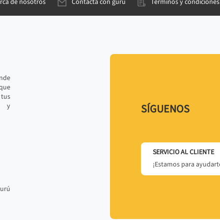
rca de nosotros
Contacta con gurú
Términos y condiciones
ande
 que
tus
r y
SÍGUENOS
SERVICIO AL CLIENTE
¡Estamos para ayudarte
gurú