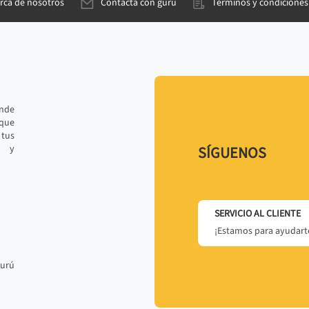
rca de nosotros
Contacta con gurú
Términos y condiciones
ande
 que
tus
r y
SÍGUENOS
SERVICIO AL CLIENTE
¡Estamos para ayudarte
gurú