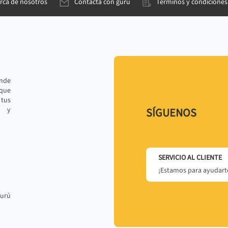
rca de nosotros
Contacta con gurú
Términos y condiciones
ande
 que
tus
r y
SÍGUENOS
SERVICIO AL CLIENTE
¡Estamos para ayudarte
gurú