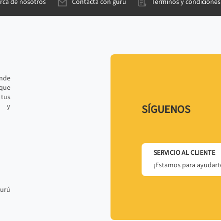
rca de nosotros
Contacta con gurú
Términos y condiciones
ande
 que
tus
r y
SÍGUENOS
SERVICIO AL CLIENTE
¡Estamos para ayudarte
gurú